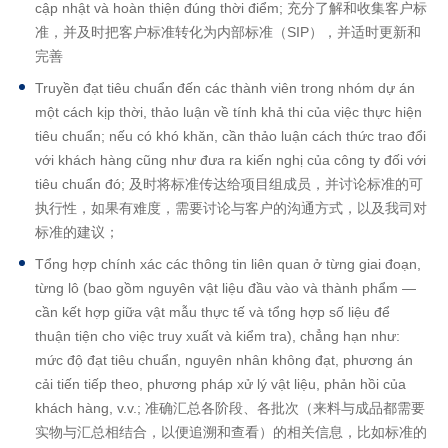
cập nhật và hoàn thiện đúng thời điểm; 充分了解和收集客户标
准，并及时把客户标准转化为内部标准（SIP），并适时更新和
完善
Truyền đạt tiêu chuẩn đến các thành viên trong nhóm dự án
một cách kịp thời, thảo luận về tính khả thi của việc thực hiện
tiêu chuẩn; nếu có khó khăn, cần thảo luận cách thức trao đổi
với khách hàng cũng như đưa ra kiến nghị của công ty đối với
tiêu chuẩn đó; 及时将标准传达给项目组成员，并讨论标准的可
执行性，如果有难度，需要讨论与客户的沟通方式，以及我司对
标准的建议；
Tổng hợp chính xác các thông tin liên quan ở từng giai đoạn,
từng lô (bao gồm nguyên vật liệu đầu vào và thành phẩm —
cần kết hợp giữa vật mẫu thực tế và tổng hợp số liệu để
thuận tiện cho việc truy xuất và kiểm tra), chẳng hạn như:
mức độ đạt tiêu chuẩn, nguyên nhân không đạt, phương án
cải tiến tiếp theo, phương pháp xử lý vật liệu, phản hồi của
khách hàng, v.v.; 准确汇总各阶段、各批次（来料与成品都需要
实物与汇总相结合，以便追溯和查看）的相关信息，比如标准的